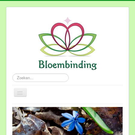
Zoeken...
Schakelen
navigatie
Home
Wie ben ik
Rouwbloemwerk