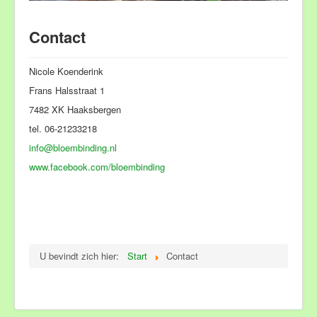
Rouwbegeleiding
Portfolio
Contact
Contact
Nicole Koenderink
Frans Halsstraat 1
7482 XK Haaksbergen
tel. 06-21233218
info@bloembinding.nl
www.facebook.com/bloembinding
U bevindt zich hier:
Start
Contact